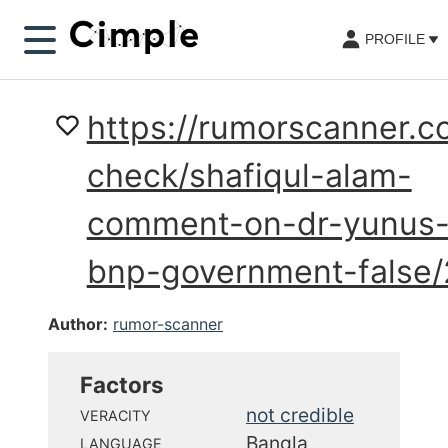
PROFILE
https://rumorscanner.c
check/shafiqul-alam-
comment-on-dr-yunus
bnp-government-false
Author:
rumor-scanner
Factors
not credible
VERACITY
Bangla
LANGUAGE